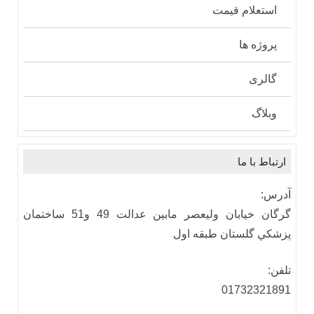
استعلام قیمت
پروژه ها
گالری
وبلاگ
ارتباط با ما
آدرس:
گرگان خيابان وليعصر مابين عدالت 49 و51 ساختمان
پزشكي گلستان طبقه اول
تلفن:
01732321891