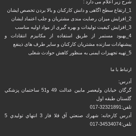
شرح زیر اعلام می دارد :
1_ارتقاع سطح اگاهی و دانش کارکنان و بالا بردن تخصص ایشان
2_افزایش میزان رضایت مندی مشتریان و جلب اعتماد ایشان
3_افزایش کیفیت تولیدات و بهره گیری از مواد اولیه مناسب
4_بهبود مستمر از طریق استفاده از مکانیزم انتقادات و
پیشنهادات سازنده مشتریان کارکنان و سایر طرف های ذینفع
5_تهیه تجهیزات ایمنی به منظور کاهش حوادث شغلی
ارتباط با ما
آدرس:
گرگان خيابان وليعصر مابين عدالت 49 و51 ساختمان پزشكي
گلستان طبقه اول
تلفن:32321891-017
آدرس كارخانه: شهرك صنعتي آق قلا فاز 3 انتهاي توليدي 5
تلفن:34534074-017