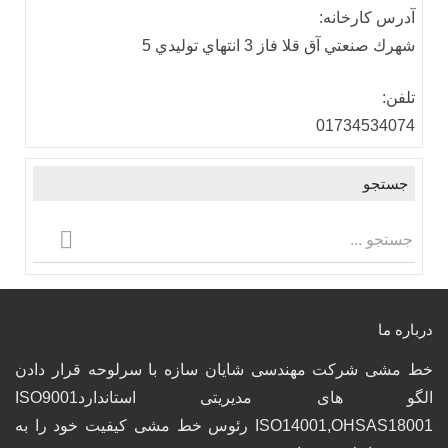
آدرس كارخانه:
شهرك صنعتي آق قلا فاز 3 انتهاي توليدي 5
تلفن:
01734534074
جستجو
درباره ما
خط مشی شرکت مهندسی شایان سازه با سرلوحه قرار دادن
الگو های مدیریتی استانداردISO9001
ISO14001,OHSAS18001 رئوس خط مشی کیفیت خود را به