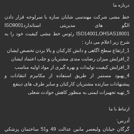
درباره ما
خط مشی شرکت مهندسی شایان سازه با سرلوحه قرار دادن
الگو های مدیریتی استانداردISO9001
ISO14001,OHSAS18001 رئوس خط مشی کیفیت خود را به
شرح زیر اعلام می دارد :
1_ارتقاع سطح اگاهی و دانش کارکنان و بالا بردن تخصص ایشان
2_افزایش میزان رضایت مندی مشتریان و جلب اعتماد ایشان
3_افزایش کیفیت تولیدات و بهره گیری از مواد اولیه مناسب
4_بهبود مستمر از طریق استفاده از مکانیزم انتقادات و
پیشنهادات سازنده مشتریان کارکنان و سایر طرف های ذینفع
5_تهیه تجهیزات ایمنی به منظور کاهش حوادث شغلی
ارتباط با ما
آدرس:
گرگان خيابان وليعصر مابين عدالت 49 و51 ساختمان پزشكي