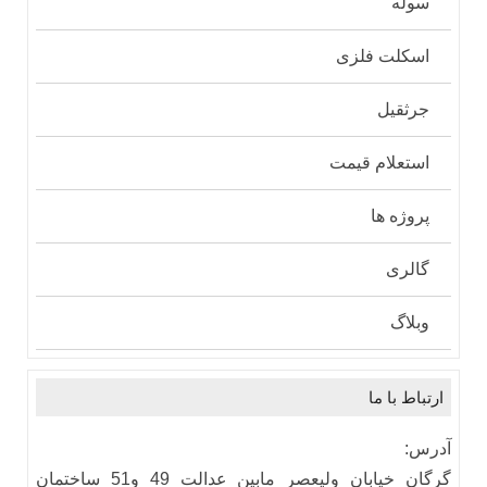
سوله
اسکلت فلزی
جرثقیل
استعلام قیمت
پروژه ها
گالری
وبلاگ
ارتباط با ما
آدرس:
گرگان خيابان وليعصر مابين عدالت 49 و51 ساختمان