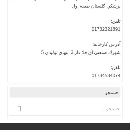
پزشكي گلستان طبقه اول
تلفن:
01732321891
آدرس كارخانه:
شهرك صنعتي آق قلا فاز 3 انتهاي توليدي 5
تلفن:
01734534074
جستجو