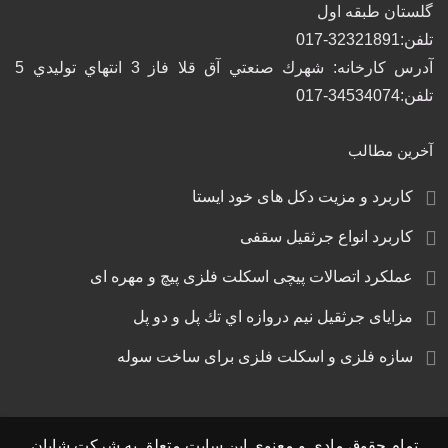
گلستان طبقه اول
تلفن:32321891-017
آدرس كارخانه: شهرك صنعتي آق قلا فاز 3 انتهاي توليدي 5
تلفن:34534074-017
آخرین مطالب
کاربرد و مزیت دکل های خود ایستا
کاربرد انواع جرثقیل سقفی
عملکرد اتصالات پیچی اسکلت فلزی پیچ و مهره‌ ای
مزایای جرثقيل نيم دروازه اي تك پل و دو پل
سازه فلزی و اسکلت فلزی برای ساخت سوله
تمام حقوق مادی و معنوی این سایت متعلق به شرکت شایان