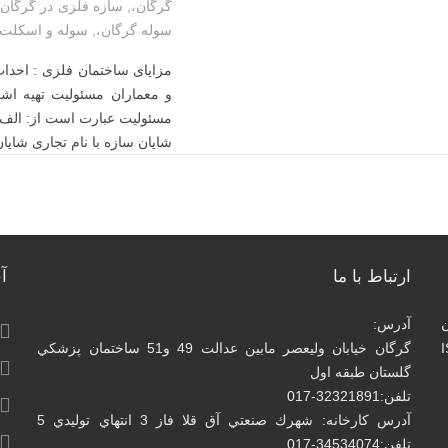
گرگان،
,
سازه فلزی در گرگان،
سوله گرگان،
,
سوله و اسكلت 
مزایای ساختمان فلزی : احداث
و معماران مسئولیت تهیه اشک
مسئولیت عبارت است از: الف 
شایان سازه با نام تجاری شایان ساز
ارتباط با ما
آ
آدرس:
I
گرگان خيابان وليعصر مابين عدالت 49 و51 ساختمان پزشكي
گلستان طبقه اول
تلفن:32321891-017
آدرس كارخانه: شهرك صنعتي آق قلا فاز 3 انتهاي توليدي 5
تلفن:34534074-017