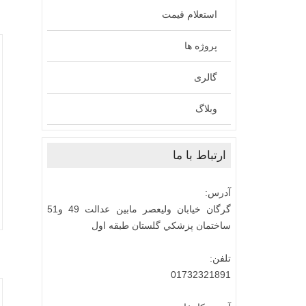
استعلام قیمت
پروژه ها
گالری
وبلاگ
ارتباط با ما
آدرس:
گرگان خيابان وليعصر مابين عدالت 49 و51
ساختمان پزشكي گلستان طبقه اول
تلفن:
01732321891