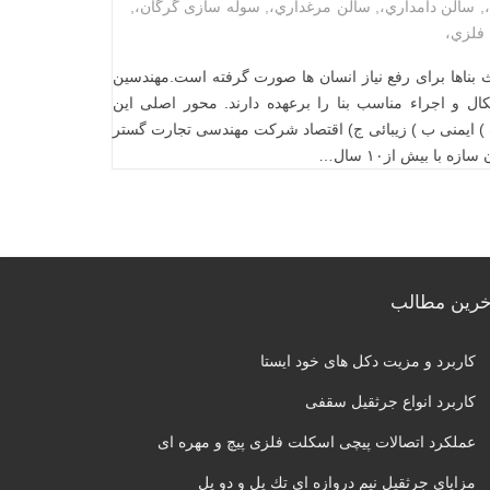
,
سالن دامداري،
,
سالن مرغداري،
,
سوله سازی گرگان،
,
فلزي،
 بناها برای رفع نیاز انسان ها صورت گرفته است.مهندسین
ال و اجراء مناسب بنا را برعهده دارند. محور اصلی این
) ایمنی ب ) زیبائی ج) اقتصاد شرکت مهندسی تجارت گستر
ه با بیش از۱۰ سال…
خرین مطالب
کاربرد و مزیت دکل های خود ایستا
کاربرد انواع جرثقیل سقفی
عملکرد اتصالات پیچی اسکلت فلزی پیچ و مهره‌ ای
مزایای جرثقيل نيم دروازه اي تك پل و دو پل