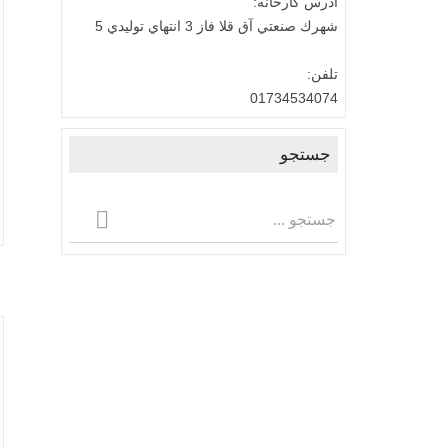
آدرس كارخانه:
شهرك صنعتي آق قلا فاز 3 انتهاي توليدي 5
تلفن:
01734534074
جستجو