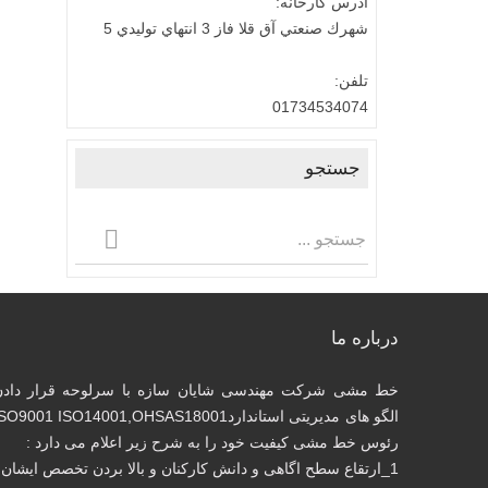
آدرس كارخانه:
شهرك صنعتي آق قلا فاز 3 انتهاي توليدي 5
تلفن:
01734534074
جستجو
درباره ما
خط مشی شرکت مهندسی شایان سازه با سرلوحه قرار دادن
الگو های مدیریتی استانداردSO9001 ISO14001,OHSAS18001
رئوس خط مشی کیفیت خود را به شرح زیر اعلام می دارد :
1_ارتقاع سطح اگاهی و دانش کارکنان و بالا بردن تخصص ایشان