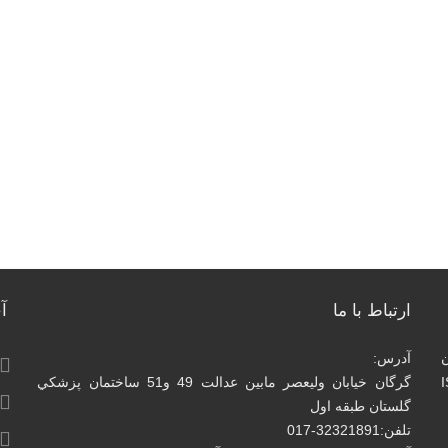
ارتباط با ما
آ
آدرس:
I
گرگان خيابان وليعصر مابين عدالت 49 و51 ساختمان پزشكي
گلستان طبقه اول
تلفن:32321891-017