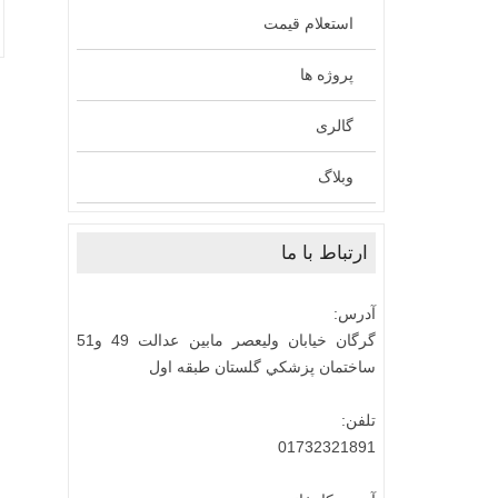
استعلام قیمت
پروژه ها
گالری
وبلاگ
ارتباط با ما
آدرس:
گرگان خيابان وليعصر مابين عدالت 49 و51
ساختمان پزشكي گلستان طبقه اول
تلفن:
01732321891