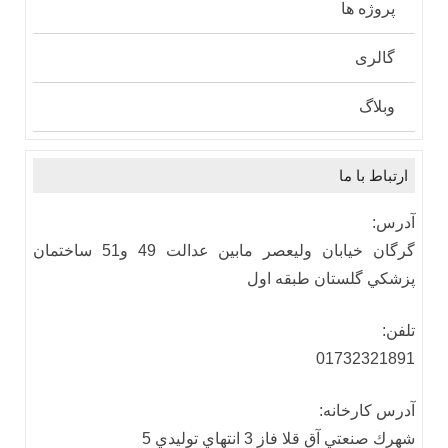
پروژه ها
گالری
وبلاگ
ارتباط با ما
آدرس:
گرگان خيابان وليعصر مابين عدالت 49 و51 ساختمان
پزشكي گلستان طبقه اول
تلفن:
01732321891
آدرس كارخانه:
شهرك صنعتي آق قلا فاز 3 انتهاي توليدي 5