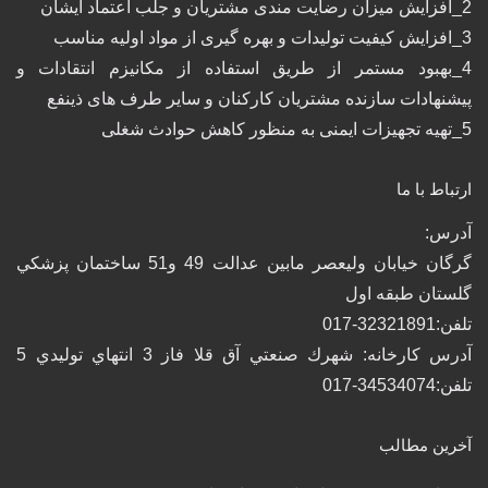
2_افزایش میزان رضایت مندی مشتریان و جلب اعتماد ایشان
3_افزایش کیفیت تولیدات و بهره گیری از مواد اولیه مناسب
4_بهبود مستمر از طریق استفاده از مکانیزم انتقادات و
پیشنهادات سازنده مشتریان کارکنان و سایر طرف های ذینفع
5_تهیه تجهیزات ایمنی به منظور کاهش حوادث شغلی
ارتباط با ما
آدرس:
گرگان خيابان وليعصر مابين عدالت 49 و51 ساختمان پزشكي
گلستان طبقه اول
تلفن:32321891-017
آدرس كارخانه: شهرك صنعتي آق قلا فاز 3 انتهاي توليدي 5
تلفن:34534074-017
آخرین مطالب