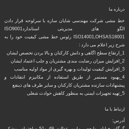
درباره ما
خط مشی شرکت مهندسی شایان سازه با سرلوحه قرار دادن
الگو های مدیریتی استانداردISO9001
ISO14001,OHSAS18001 رئوس خط مشی کیفیت خود را به
شرح زیر اعلام می دارد :
1_ارتقاع سطح اگاهی و دانش کارکنان و بالا بردن تخصص ایشان
2_افزایش میزان رضایت مندی مشتریان و جلب اعتماد ایشان
3_افزایش کیفیت تولیدات و بهره گیری از مواد اولیه مناسب
4_بهبود مستمر از طریق استفاده از مکانیزم انتقادات و
پیشنهادات سازنده مشتریان کارکنان و سایر طرف های ذینفع
5_تهیه تجهیزات ایمنی به منظور کاهش حوادث شغلی
ارتباط با ما
آدرس:
گرگان خيابان وليعصر مابين عدالت 49 و51 ساختمان پزشكي