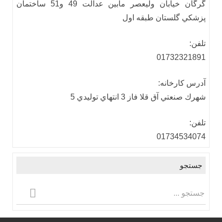
گرگان خيابان وليعصر مابين عدالت 49 و51 ساختمان
پزشكي گلستان طبقه اول
تلفن:
01732321891
آدرس كارخانه:
شهرك صنعتي آق قلا فاز 3 انتهاي توليدي 5
تلفن:
01734534074
جستجو