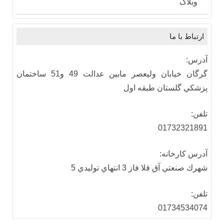
وبلاگ
ارتباط با ما
آدرس:
گرگان خيابان وليعصر مابين عدالت 49 و51 ساختمان
پزشكي گلستان طبقه اول
تلفن:
01732321891
آدرس كارخانه:
شهرك صنعتي آق قلا فاز 3 انتهاي توليدي 5
تلفن:
01734534074