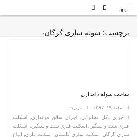
صفحه اصلی
برچسب: سوله سازی گرگان،
محصولات
استعلام قیمت
درباره ما
تماس با ما
گاتالوگ
ساخت سوله دامداری
برخی پروژه ها
اسفند ۱۹, ۱۳۹۷
مدیریت
اجرای دکل مخابراتی
,
اجرای سالن مرغداری
,
اسكلت
en
فلزي سبك و سنگين
,
اسكلت فلزي سبك و سنگين،
,
اسکلت
سازی گرگان
,
اسکلت سازی گلستان
,
اسکلت فلزی
,
انواع
ru