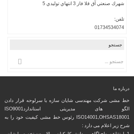
شهرك صنعتي آق قلا فاز 3 انتهاي توليدي 5
تلفن:
01734534074
جستجو
درباره ما
خط مشی شرکت مهندسی شایان سازه با سرلوحه قرار دادن
الگو های مدیریتی استانداردISO9001
ISO14001,OHSAS18001 رئوس خط مشی کیفیت خود را به
شرح زیر اعلام می دارد :
1_ارتقاع سطح اگاهی و دانش کارکنان و بالا بردن تخصص ایشان