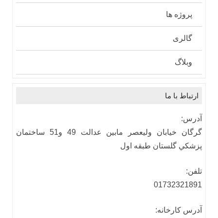
پروژه ها
گالری
وبلاگ
ارتباط با ما
آدرس:
گرگان خيابان وليعصر مابين عدالت 49 و51 ساختمان
پزشكي گلستان طبقه اول
تلفن:
01732321891
آدرس كارخانه: