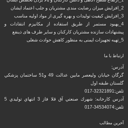
2_افزایش میزان رضایت مندی مشتریان و جلب اعتماد ایشان
3_افزایش کیفیت تولیدات و بهره گیری از مواد اولیه مناسب
4_بهبود مستمر از طریق استفاده از مکانیزم انتقادات و
پیشنهادات سازنده مشتریان کارکنان و سایر طرف های ذینفع
5_تهیه تجهیزات ایمنی به منظور کاهش حوادث شغلی
ارتباط با ما
آدرس:
گرگان خيابان وليعصر مابين عدالت 49 و51 ساختمان پزشكي
گلستان طبقه اول
تلفن:32321891-017
آدرس كارخانه: شهرك صنعتي آق قلا فاز 3 انتهاي توليدي 5
تلفن:34534074-017
آخرین مطالب