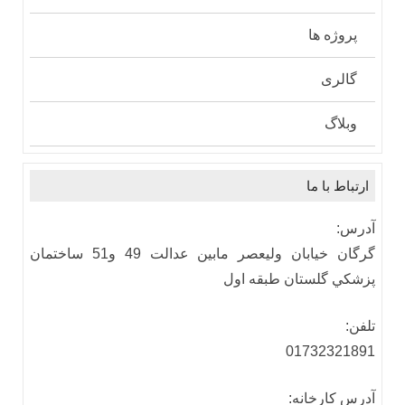
پروژه ها
گالری
وبلاگ
ارتباط با ما
آدرس:
گرگان خيابان وليعصر مابين عدالت 49 و51 ساختمان
پزشكي گلستان طبقه اول
تلفن:
01732321891
آدرس كارخانه: