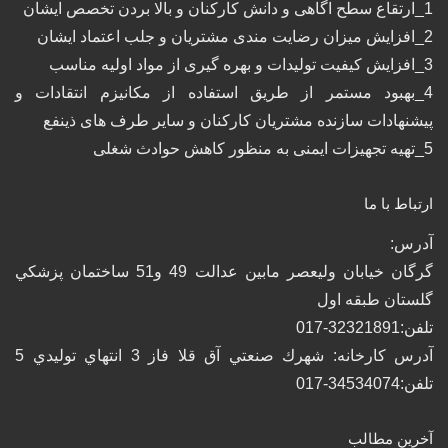
1_ارتقاع سطح اگاهی و دانش کارکنان و بالا بردن تخصص ایشان
2_افزایش میزان رضایت مندی مشتریان و جلب اعتماد ایشان
3_افزایش کیفیت تولیدات و بهره گیری از مواد اولیه مناسب
4_بهبود مستمر از طریق استفاده از مکانیزم انتقادات و
پیشنهادات سازنده مشتریان کارکنان و سایر طرف های ذینفع
5_تهیه تجهیزات ایمنی به منظور کاهش حوادث شغلی
ارتباط با ما
آدرس:
گرگان خيابان وليعصر مابين عدالت 49 و51 ساختمان پزشكي
گلستان طبقه اول
تلفن:32321891-017
آدرس كارخانه: شهرك صنعتي آق قلا فاز 3 انتهاي توليدي 5
تلفن:34534074-017
آخرین مطالب